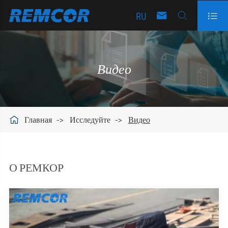
RU



Видео

Главная
Исследуйте
Видео
О РЕМКОР