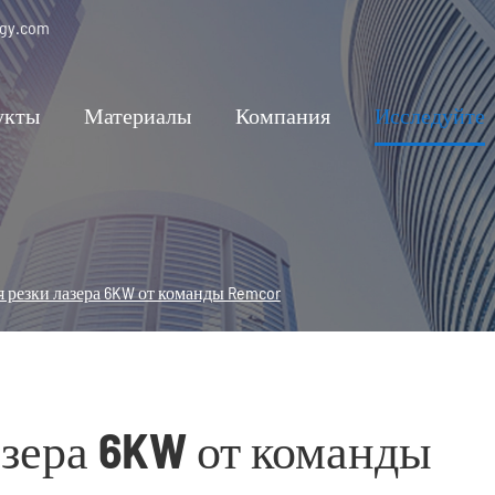
ogy.com
укты
Материалы
Компания
Исследуйте
 резки лазера 6KW от команды Remcor
азера 6KW от команды