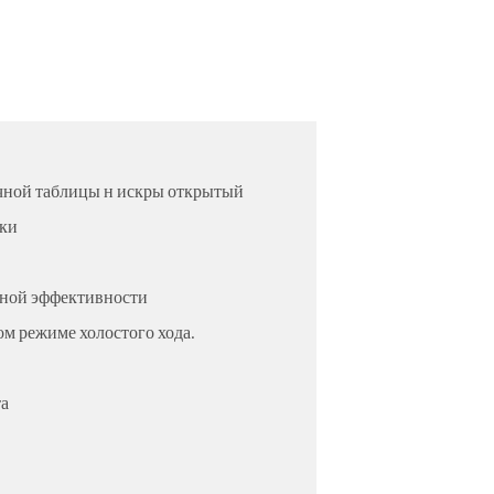
ночной таблицы н искры открытый
зки
ьной эффективности
ом режиме холостого хода.
та