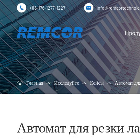
+86-176-1277-1227
info@remcortechnol


Прод

Главная
Исследуйте
Кейсы
Автомат для
Автомат для резки л