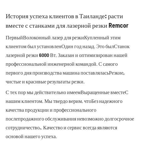
История успеха клиентов в Таиланде: расти
вместе с станками для лазерной резки Remcor
Первый
Волоконный лазер для резки
Купленный этим
клиентом был установлен
Один год назад
. Это был
Станок
лазерной резки 6000 Вт
, Заказан и оптимизирован нашей
профессиональной инженерной командой. С самого
первого дня производства машина поставлялась
Резкие,
чистые и красивые результаты резки
.
С тех пор мы действительно имеем
Выращенные вместе
С
нашим клиентом. Мы твердо верим, что
Без надежного
качества продукции и профессионального
послепродажного обслуживания невозможно долгосрочное
сотрудничество.
. Качество и сервис всегда являются
основой нашего успеха.